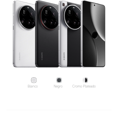
Blanco  
Negro  
Cromo Plateado  