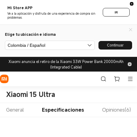
Mi Store APP
IR
Ve a la aplicación y disfruta de una experiencia de compra sin
problemas.
Elige tu ubicación e idioma
Colombia / Español
Continuar
Xiaomi anuncia el retiro de la Xiaomi 33W Power Bank 20000mAh
(Integrated Cable)
Xiaomi 15 Ultra
General
Especificaciones
Opiniones(6)