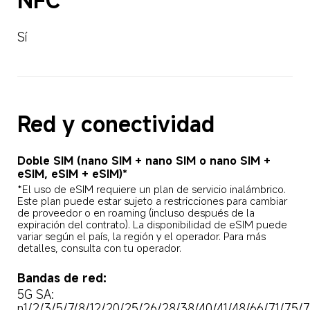
NFC  
Sí  
Red y conectividad  
Doble SIM (nano SIM + nano SIM o nano SIM + 
eSIM, eSIM + eSIM)*  
*El uso de eSIM requiere un plan de servicio inalámbrico. 
Este plan puede estar sujeto a restricciones para cambiar 
de proveedor o en roaming (incluso después de la 
expiración del contrato). La disponibilidad de eSIM puede 
variar según el país, la región y el operador. Para más 
detalles, consulta con tu operador.  
Bandas de red:  
5G SA: 
n1/2/3/5/7/8/12/20/25/26/28/38/40/41/48/66/71/75/7