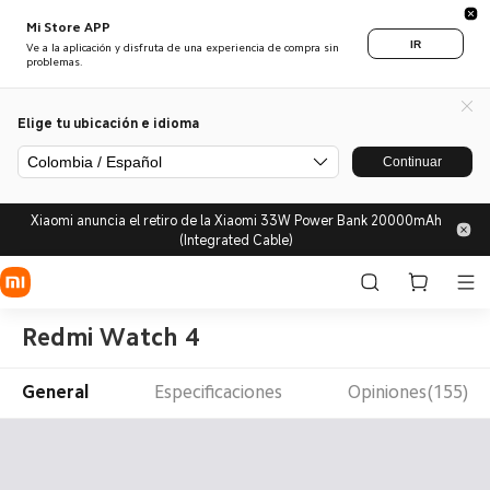
Mi Store APP
IR
Ve a la aplicación y disfruta de una experiencia de compra sin
problemas.
Elige tu ubicación e idioma
Colombia / Español
Continuar
Xiaomi anuncia el retiro de la Xiaomi 33W Power Bank 20000mAh
(Integrated Cable)
Redmi Watch 4
General
Especificaciones
Opiniones(155)