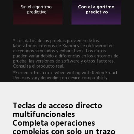
Con el algoritmo 
Sin el algoritmo 
predictivo
predictivo
* Los datos de las pruebas provienen de los 
laboratorios internos de Xiaomi y se obtuvieron en 
escenarios simulados y exhaustivos. Los datos 
pueden variar debido a diferencias en los entornos de 
prueba, las versiones de software y otros factores. 
Consulta el producto real.
*Screen refresh rate when writing with Redmi Smart 
Pen may vary depending on device compatibility.
Teclas de acceso directo 
multifuncionales

Completa operaciones 
complejas con solo un trazo 