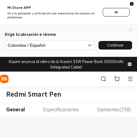
Mi Store APP
IR
Ve a la aplicación y disfruta de una experiencia de compra sin
problemas.
Elige tu ubicación e idioma
Colombia / Español
Continuar
Xiaomi anuncia el retiro de la Xiaomi 33W Power Bank 20000mAh
(Integrated Cable)
Redmi Smart Pen
General
Especificaciones
Opiniones(758)