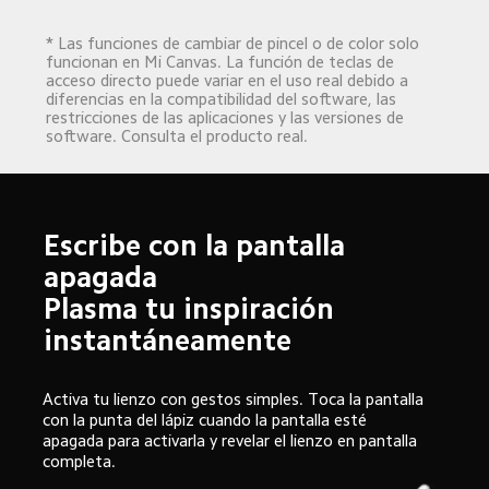
* Las funciones de cambiar de pincel o de color solo 
funcionan en Mi Canvas. La función de teclas de 
acceso directo puede variar en el uso real debido a 
diferencias en la compatibilidad del software, las 
restricciones de las aplicaciones y las versiones de 
software. Consulta el producto real.
Escribe con la pantalla 
apagada

Plasma tu inspiración 
instantáneamente
Activa tu lienzo con gestos simples. Toca la pantalla 
con la punta del lápiz cuando la pantalla esté 
apagada para activarla y revelar el lienzo en pantalla 
completa.