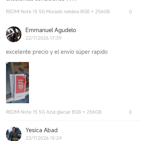
REDMI Note 15 5G Morado neblina 8GB + 256GB
0
Emmanuel Agudelo
22/7/2026 17:39
excelente precio y el envío súper rapido
REDMI Note 15 5G Azul glaciar 8GB + 256GB
0
Yesica Abad
22/7/2026 15:24