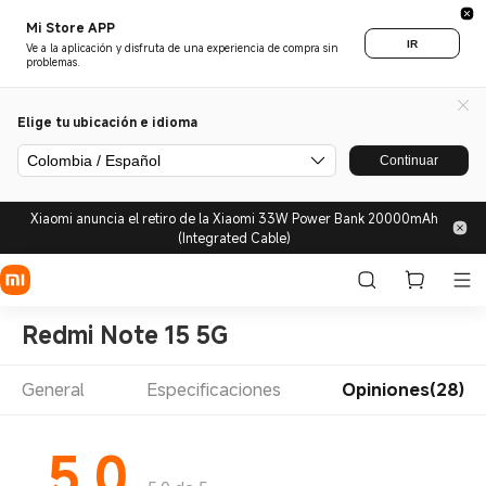
Mi Store APP
IR
Ve a la aplicación y disfruta de una experiencia de compra sin
problemas.
Elige tu ubicación e idioma
Colombia / Español
Continuar
Xiaomi anuncia el retiro de la Xiaomi 33W Power Bank 20000mAh
(Integrated Cable)
Redmi Note 15 5G
General
Especificaciones
Opiniones(28)
5.0