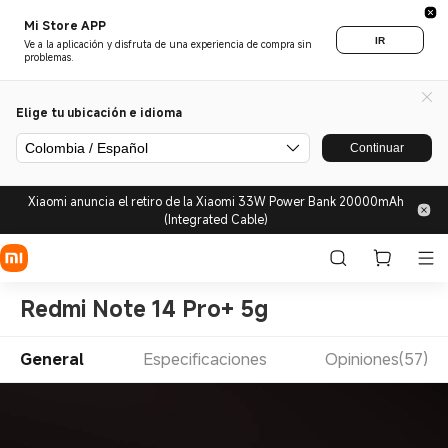
Mi Store APP
IR
Ve a la aplicación y disfruta de una experiencia de compra sin
problemas.
Elige tu ubicación e idioma
Colombia / Español
Continuar
Xiaomi anuncia el retiro de la Xiaomi 33W Power Bank 20000mAh
(Integrated Cable)
Redmi Note 14 Pro+ 5g
General
Especificaciones
Opiniones(57)