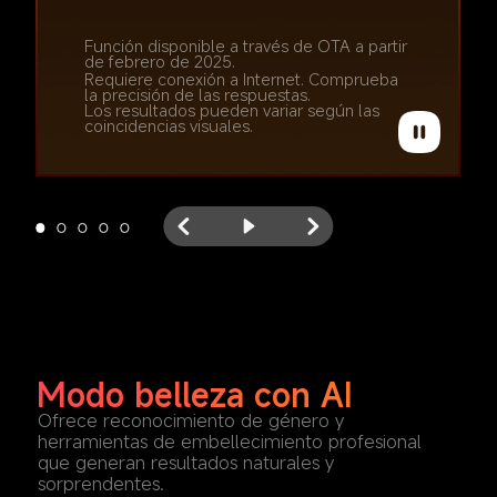
Función disponible a través de OTA a partir 
Función disponible a través de OTA a partir 
de febrero de 2025.
de febrero de 2025.
Requiere conexión a Internet. Comprueba 
Requiere conexión a Internet. Comprueba 
la precisión de las respuestas. 

la precisión de las respuestas. 

Los resultados pueden variar según las 
Los resultados pueden variar según las 
coincidencias visuales.
coincidencias visuales.
Modo belleza con AI
Ofrece reconocimiento de género y 
herramientas de embellecimiento profesional 
que generan resultados naturales y 
sorprendentes.