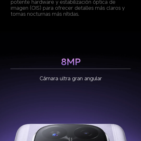
potente hardware y estabilización óptica de 
imagen (OIS) para ofrecer detalles más claros y 
tomas nocturnas más nítidas.
8MP
2MP
200MP
Cámara macro
Cámara principal
Cámara ultra gran angular
Tamaño grande del sensor de 1/1.4"
Gran apertura de f/1.65
Super Pixel de 2.24μm
Estabilización óptica de imagen (OIS)
Lente de 7 elementos