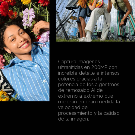
Captura imágenes 
ultranítidas en 200MP con 
increíble detalle e intensos 
colores gracias a la 
potencia de los algoritmos 
de remosaico AI de 
extremo a extremo que 
mejoran en gran medida la 
velocidad de 
procesamiento y la calidad 
de la imagen.