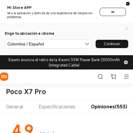
Mi Store APP
IR
Ve a la aplicación y disfruta de una experiencia de compra sin
problemas.
Elige tu ubicación e idioma
Colombia / Español
Continuar
Xiaomi anuncia el retiro de la Xiaomi 33W Power Bank 20000mAh
(Integrated Cable)
Poco X7 Pro
General
Especificaciones
Opiniones(553)
4.9