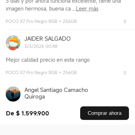
3 dias y por ahora funciona excelente, tiene una
imagen hermosa, buena ca ...
Leer más
POCO X7 Pro Negro 8GB + 256GB
0
JAIDER SALGADO
3/3/2026 00:48
Mejor calidad precio en este rango
POCO X7 Pro Negro 8GB + 256GB
0
Angel Santiago Camacho
Quiroga
28/2/2026 13:44
De $ 1.599.900
Comprar ahora
llegó rápido y en excelente estado 10/10
POCO X7 Pro Verde 8GB + 256GB
0