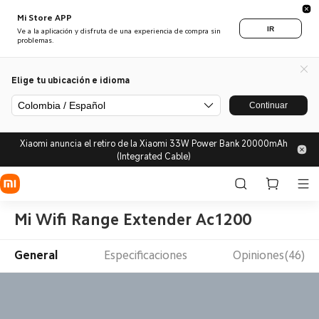
Mi Store APP
IR
Ve a la aplicación y disfruta de una experiencia de compra sin
problemas.
Elige tu ubicación e idioma
Colombia / Español
Continuar
Xiaomi anuncia el retiro de la Xiaomi 33W Power Bank 20000mAh
(Integrated Cable)
Mi Wifi Range Extender Ac1200
General
Especificaciones
Opiniones(46)