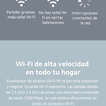
Paredes gruesas, 
No hay señal Wi-
Interrupciones 
mala señal Wi-Fi
Fi en ciertas 
constantes de 
habitaciones
la red
Wi-Fi de alta velocidad 
en todo tu hogar
El extensor de alcance Wi-Fi Mi te permite aumentar 
y mejorar tu señal Wi-Fi existente. Las bandas dobles 
de 2,5 GHz y 5 GHz alcanzan una velocidad combinada 
de hasta 1200 Mbps, lo cual elimina eficazmente las 
zonas sin conexión Wi-Fi.