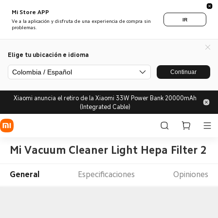
Mi Store APP
IR
Ve a la aplicación y disfruta de una experiencia de compra sin
problemas.
Elige tu ubicación e idioma
Colombia / Español
Continuar
Xiaomi anuncia el retiro de la Xiaomi 33W Power Bank 20000mAh
(Integrated Cable)
Mi Vacuum Cleaner Light Hepa Filter 2 P
General
Especificaciones
Opiniones