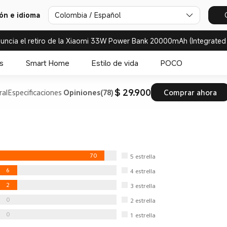
Colombia / Español
ión e idioma
uncia el retiro de la Xiaomi 33W Power Bank 20000mAh (Integrated
s
Smart Home
Estilo de vida
POCO
$ 29.900
ral
Especificaciones
Opiniones(78)
Comprar ahora
70
5
estrella
6
4
estrella
2
3
estrella
0
2
estrella
0
1
estrella