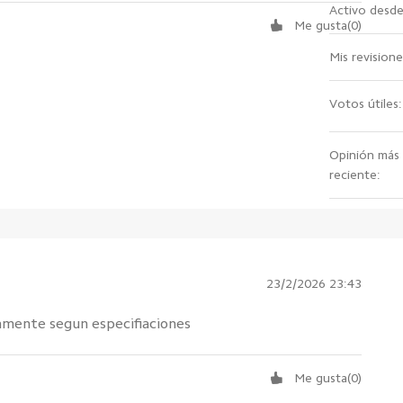
Activo desde
Me gusta
(
0
)
Mis revisione
Votos útiles:
Opinión más
reciente:
23/2/2026 23:43
amente segun especifiaciones
Me gusta
(
0
)