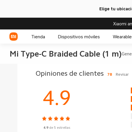
Elige tu ubicac
Xiaomi an
Tienda
Dispositivos móviles
Wearable
Mi Type-C Braided Cable (1 m)
Gene
Serie Xiaomi
Relojes
Opiniones de clientes
78
Revisar
Serie REDMI
Accesorios para relojes
4.9
Celulares POCO
4.9
de 5 estrellas