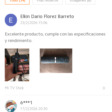
Todo
(
54
)
Más reciente
Imágenes
(
8
)
Elkin Dario Florez Barreto
23/2/2026 15:06
Excelente producto, cumple con las especificaciones
y rendimiento.
Mi TV Stick
0
6***1
17/2/2026 20:30