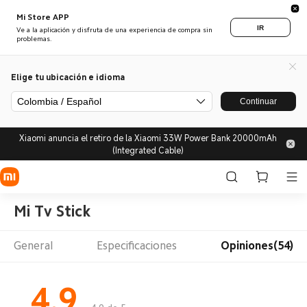
Mi Store APP
IR
Ve a la aplicación y disfruta de una experiencia de compra sin
problemas.
Elige tu ubicación e idioma
Colombia / Español
Continuar
Xiaomi anuncia el retiro de la Xiaomi 33W Power Bank 20000mAh
(Integrated Cable)
Mi Tv Stick
General
Especificaciones
Opiniones(54)
4.9