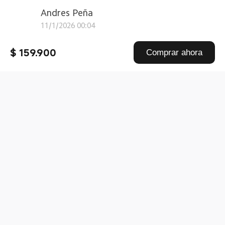
Andres Peña
11/1/2026 00:04
Lastimosamente este dispositivo se calienta mucho
$ 159.900
Comprar ahora
y puede ocasionar reini ...
Leer más
Mi TV Stick
0
Mi
:
Agradecemos su comentario sobre Mi TV Stick.
Póngase en contacto con nuestro equipo de asistencia de
mi.com y explíquenos con más detalle lo que ha ocurrido.
Nos pondremos directamente de nuevo en contacto con
usted.
0
Omega
8/1/2026 15:20