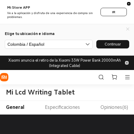
Mi Store APP
IR
Ve a la aplicación y disfruta de una experiencia de compra sin
problemas.
Elige tu ubicación e idioma
Colombia / Español
Continuar
Xiaomi anuncia el retiro de la Xiaomi 33W Power Bank 20000mAh
(Integrated Cable)
Mi Lcd Writing Tablet
General
Especificaciones
Opiniones(6)