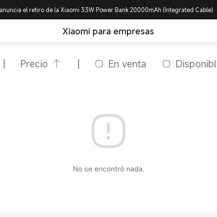
anuncia el retiro de la Xiaomi 33W Power Bank 20000mAh (Integrated Cable)
Xiaomi para empresas
Precio
En venta
Disponib
No se encontró nada.