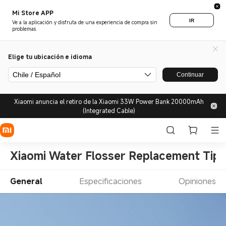
Mi Store APP
IR
Ve a la aplicación y disfruta de una experiencia de compra sin
problemas.
Elige tu ubicación e idioma
Chile / Español
Continuar
Xiaomi anuncia el retiro de la Xiaomi 33W Power Bank 20000mAh
(Integrated Cable)
Xiaomi Water Flosser Replacement Tips
General
Especificaciones
Opiniones