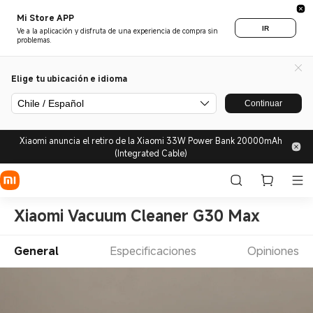
Mi Store APP
IR
Ve a la aplicación y disfruta de una experiencia de compra sin
problemas.
Elige tu ubicación e idioma
Chile / Español
Continuar
Xiaomi anuncia el retiro de la Xiaomi 33W Power Bank 20000mAh
(Integrated Cable)
Xiaomi Vacuum Cleaner G30 Max
General
Especificaciones
Opiniones