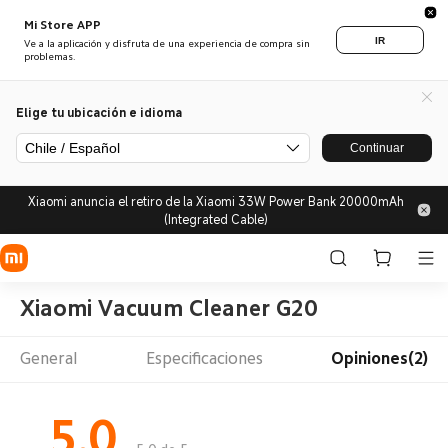
Mi Store APP
IR
Ve a la aplicación y disfruta de una experiencia de compra sin
problemas.
Elige tu ubicación e idioma
Chile / Español
Continuar
Xiaomi anuncia el retiro de la Xiaomi 33W Power Bank 20000mAh
(Integrated Cable)
Xiaomi Vacuum Cleaner G20
General
Especificaciones
Opiniones(2)
5.0