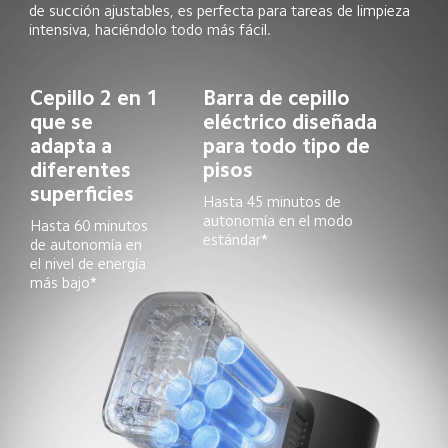
de succión ajustables, es perfecta para tareas de limpieza 
intensiva, haciéndolo todo más fácil.
Cepillo 2 en 1 
Barra de cepillo 
que se 
eléctrico diseñada 
adapta a 
para todo tipo de 
diferentes 
pisos
superficies
Hasta 45 minutos de 
autonomía en el modo 
Hasta 60 minutos 
estándar*
de autonomía en 
el nivel de energía 
más bajo*