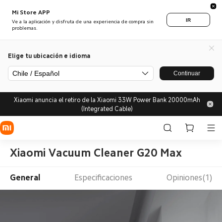
Mi Store APP
IR
Ve a la aplicación y disfruta de una experiencia de compra sin
problemas.
Elige tu ubicación e idioma
Chile / Español
Continuar
Xiaomi anuncia el retiro de la Xiaomi 33W Power Bank 20000mAh
(Integrated Cable)
Xiaomi Vacuum Cleaner G20 Max
General
Especificaciones
Opiniones(1)