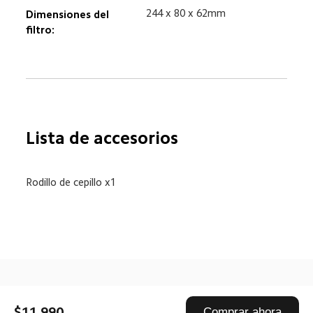
244 x 80 x 62mm  
Dimensiones del 
filtro:  
Lista de accesorios  
Rodillo de cepillo x1  
Drag down to fresh
$11.990
Comprar ahora