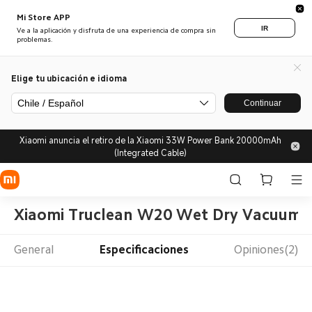
Mi Store APP
IR
Ve a la aplicación y disfruta de una experiencia de compra sin
problemas.
Elige tu ubicación e idioma
Chile / Español
Continuar
Xiaomi anuncia el retiro de la Xiaomi 33W Power Bank 20000mAh
(Integrated Cable)
Xiaomi Truclean W20 Wet Dry Vacuum R
General
Especificaciones
Opiniones(2)