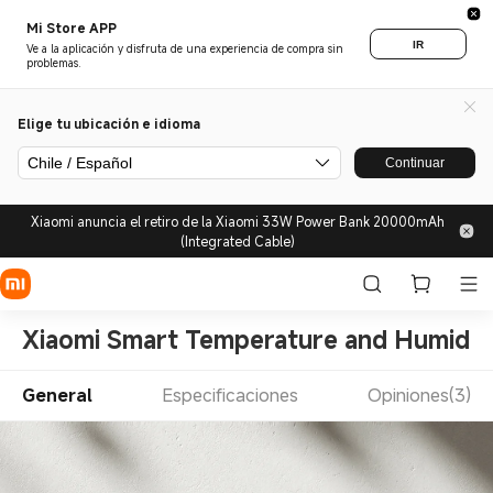
Mi Store APP
IR
Ve a la aplicación y disfruta de una experiencia de compra sin
problemas.
Elige tu ubicación e idioma
Chile / Español
Continuar
Xiaomi anuncia el retiro de la Xiaomi 33W Power Bank 20000mAh
(Integrated Cable)
Xiaomi Smart Temperature and Humidity
General
Especificaciones
Opiniones(3)