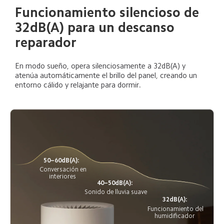
Funcionamiento silencioso de 
32dB(A) para un descanso 
reparador  
En modo sueño, opera silenciosamente a 32dB(A) y 
atenúa automáticamente el brillo del panel, creando un 
entorno cálido y relajante para dormir.  
50–60dB(A):  
Conversación en 
interiores  
40–50dB(A):  
Sonido de lluvia suave 
32dB(A):  
Funcionamiento del 
humidificador  