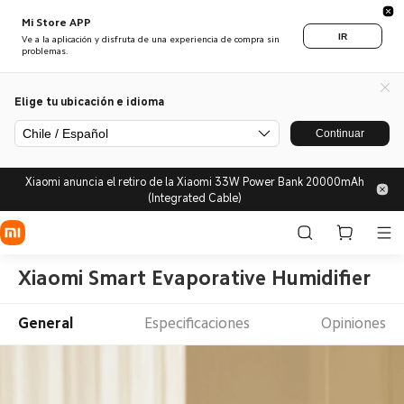
Mi Store APP
IR
Ve a la aplicación y disfruta de una experiencia de compra sin
problemas.
Elige tu ubicación e idioma
Chile / Español
Continuar
Xiaomi anuncia el retiro de la Xiaomi 33W Power Bank 20000mAh
(Integrated Cable)
Xiaomi Smart Evaporative Humidifier
General
Especificaciones
Opiniones