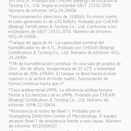
507.8mL/h. Probado por CHEARI (Beijing) Certification & 
Testing Co., Ltd. Según el estándar GB/T 23332-2018. 
Número de informe: WCj-24-24006.  
*Funcionamiento silencioso de 32dB(A): En modo sueño, 
el ruido generado es de ≤30.4dB(A). Probado por CHEARI 
(Beijing) Certification & Testing Co., Ltd. Conforme a los 
estándares de GB/T 23332-2018. Número de informe: 
WCj-24-24006.  
*Tanque de agua de 4L: La capacidad nominal del 
humidificador es de 4.1L. Probado por CHEARI (Beijing) 
Certification & Testing Co., Ltd. Número de informe: WCj-
24-24006.  
*19h de humidificación continua: En una sala de prueba de 
20㎡, 3m de altura, temperatura de 23 ±2℃ y humedad 
relativa de 30% ±5%RH. El tanque se llenó hasta el nivel 
superior y se activó el modo sueño, funcionando de 
forma continua hasta que s*
*Tasa antibacterial ≥99%: La eficiencia antibacteriana 
frente a Escherichia coli es ≥99%. Probado por CHEARI 
(Beijing) Certification & Testing Co., Ltd. Número de 
informe: WMk-22-50434.  
*Resistencia al moho de Nivel 1: Probado por el 
Guangdong Detection Center of Microbiology. El equipo 
alcanzó Nivel 1 de resistencia frente a seis cepas. Número 
de informe: WJ20204027.  