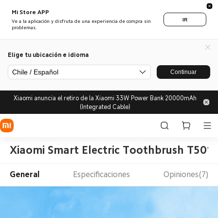
Mi Store APP
IR
Ve a la aplicación y disfruta de una experiencia de compra sin
problemas.
Elige tu ubicación e idioma
Chile / Español
Continuar
Xiaomi anuncia el retiro de la Xiaomi 33W Power Bank 20000mAh
(Integrated Cable)
Xiaomi Smart Electric Toothbrush T501
General
Especificaciones
Opiniones(7)