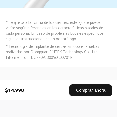
* Se ajusta a la forma de los dientes: este ajuste puede 
variar según diferencias en las características bucales de 
cada persona. En caso de problemas bucales específicos, 
sigue las instrucciones de un odontólogo.
* Tecnología de implante de cerdas sin cobre: Pruebas 
realizadas por Dongguan EMTEK Technology Co., Ltd. 
Informe nro. EDG2209230096C00201R.
Drag down to fresh
$14.990
Comprar ahora