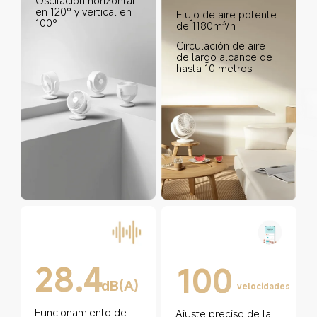
Oscilación horizontal 
en 120° y vertical en 
Flujo de aire potente 
100°
de 1180m³/h
Circulación de aire 
de largo alcance de 
hasta 10 metros
28.4
100
dB(A)
velocidades
Funcionamiento de 
Ajuste preciso de la 