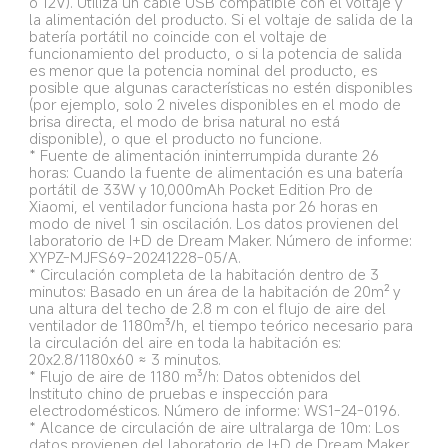
o 12V). Utiliza un cable USB compatible con el voltaje y 
la alimentación del producto. Si el voltaje de salida de la 
batería portátil no coincide con el voltaje de 
funcionamiento del producto, o si la potencia de salida 
es menor que la potencia nominal del producto, es 
posible que algunas características no estén disponibles 
(por ejemplo, solo 2 niveles disponibles en el modo de 
brisa directa, el modo de brisa natural no está 
disponible), o que el producto no funcione.
* Fuente de alimentación ininterrumpida durante 26 
horas: Cuando la fuente de alimentación es una batería 
portátil de 33W y 10,000mAh Pocket Edition Pro de 
Xiaomi, el ventilador funciona hasta por 26 horas en 
modo de nivel 1 sin oscilación. Los datos provienen del 
laboratorio de I+D de Dream Maker. Número de informe: 
XYPZ-MJFS69-20241228-05/A.
* Circulación completa de la habitación dentro de 3 
minutos: Basado en un área de la habitación de 20m² y 
una altura del techo de 2.8 m con el flujo de aire del 
ventilador de 1180m³/h, el tiempo teórico necesario para 
la circulación del aire en toda la habitación es: 
20x2.8/1180x60 ≈ 3 minutos.
* Flujo de aire de 1180 m³/h: Datos obtenidos del 
Instituto chino de pruebas e inspección para 
electrodomésticos. Número de informe: WS1-24-0196.
* Alcance de circulación de aire ultralarga de 10m: Los 
datos provienen del laboratorio de I+D de Dream Maker. 