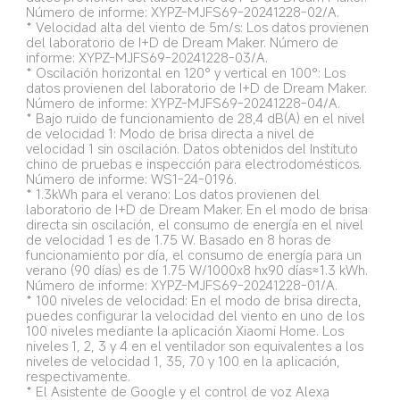
Número de informe: XYPZ-MJFS69-20241228-02/A.
* Velocidad alta del viento de 5m/s: Los datos provienen 
del laboratorio de I+D de Dream Maker. Número de 
informe: XYPZ-MJFS69-20241228-03/A.
* Oscilación horizontal en 120° y vertical en 100°: Los 
datos provienen del laboratorio de I+D de Dream Maker. 
Número de informe: XYPZ-MJFS69-20241228-04/A.
* Bajo ruido de funcionamiento de 28,4 dB(A) en el nivel 
de velocidad 1: Modo de brisa directa a nivel de 
velocidad 1 sin oscilación. Datos obtenidos del Instituto 
chino de pruebas e inspección para electrodomésticos. 
Número de informe: WS1-24-0196.
* 1.3kWh para el verano: Los datos provienen del 
laboratorio de I+D de Dream Maker. En el modo de brisa 
directa sin oscilación, el consumo de energía en el nivel 
de velocidad 1 es de 1.75 W. Basado en 8 horas de 
funcionamiento por día, el consumo de energía para un 
verano (90 días) es de 1.75 W/1000x8 hx90 días≈1.3 kWh. 
Número de informe: XYPZ-MJFS69-20241228-01/A.
* 100 niveles de velocidad: En el modo de brisa directa, 
puedes configurar la velocidad del viento en uno de los 
100 niveles mediante la aplicación Xiaomi Home. Los 
niveles 1, 2, 3 y 4 en el ventilador son equivalentes a los 
niveles de velocidad 1, 35, 70 y 100 en la aplicación, 
respectivamente.
* El Asistente de Google y el control de voz Alexa 