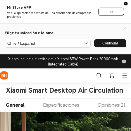
Mi Store APP
IR
Ve a la aplicación y disfruta de una experiencia de compra sin
problemas.
Elige tu ubicación e idioma
Chile / Español
Continuar
Xiaomi anuncia el retiro de la Xiaomi 33W Power Bank 20000mAh
(Integrated Cable)
Xiaomi Smart Desktop Air Circulation F
General
Especificaciones
Opiniones(2)