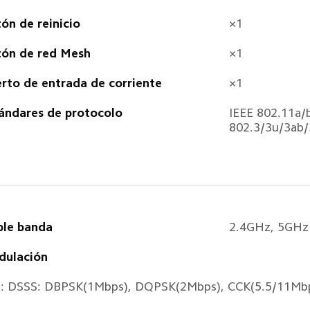
ón de reinicio  
×1  
ón de red Mesh  
×1  
rto de entrada de corriente  
×1  
ándares de protocolo  
IEEE 802.11a/b
802.3/3u/3ab/
le banda  
2.4GHz, 5GHz 
ulación  
: DSSS: DBPSK(1Mbps), DQPSK(2Mbps), CCK(5.5/11Mbp