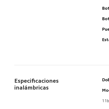
Bot
Bot
Pue
Est
Dob
Especificaciones 
inalámbricas  
Mod
11b