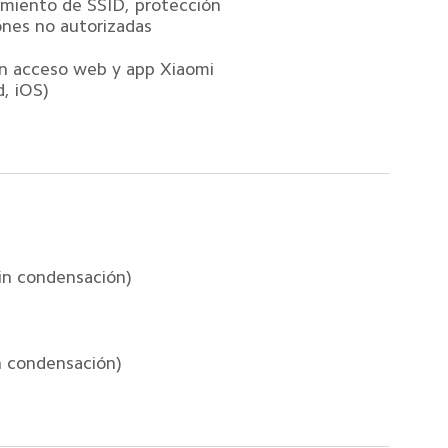
amiento de SSID, protección 
nes no autorizadas  
n acceso web y app Xiaomi 
, iOS)  
n condensación)  
 condensación)  