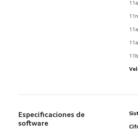
11a
11n
11
11
11
Vel
Sis
Especificaciones de 
software  
Cif