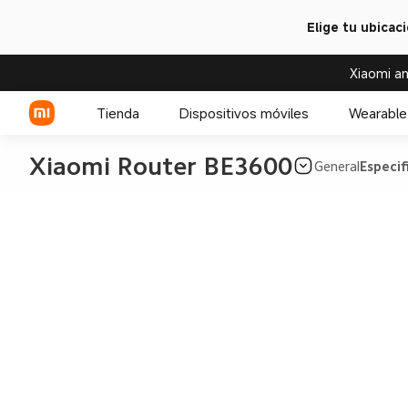
Elige tu ubicac
Xiaomi an
Tienda
Dispositivos móviles
Wearable
Xiaomi Router BE3600
General
Especif
Serie Xiaomi
Serie REDMI
Celulares POCO