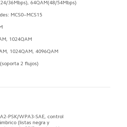
24/36Mbps), 64QAM(48/54Mbps)  
des: MCS0–MCS15  
M  
AM, 1024QAM  
AM, 1024QAM, 4096QAM  
oporta 2 flujos)  
2-PSK/WPA3-SAE, control 
mbrico (listas negra y 