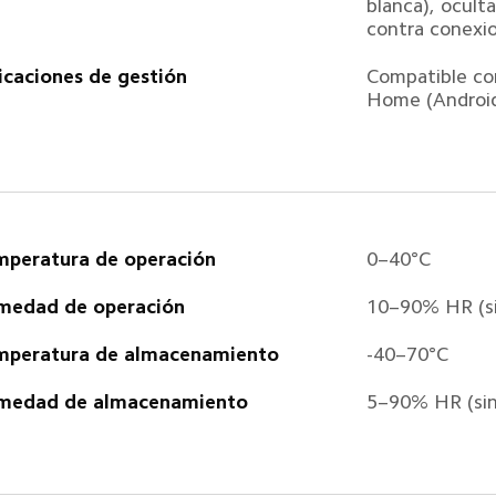
blanca), ocult
contra conexio
icaciones de gestión  
Compatible co
Home (Android
peratura de operación  
0–40°C  
edad de operación  
10–90% HR (si
peratura de almacenamiento  
-40–70°C  
medad de almacenamiento  
5–90% HR (sin