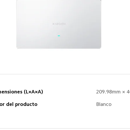
ensiones (L×A×A)  
209.98mm × 4
or del producto  
Blanco  