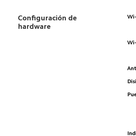
Wi-
Configuración de 
hardware  
Wi-
Ant
Dis
Pue
Ind