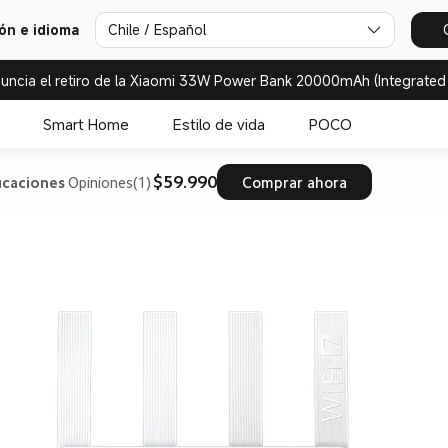
ión e idioma
Chile / Español
uncia el retiro de la Xiaomi 33W Power Bank 20000mAh (Integrated
Smart Home
Estilo de vida
POCO
$59.990
icaciones
Opiniones(1)
Comprar ahora