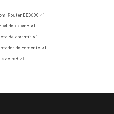
omi Router BE3600 ×1  
ual de usuario ×1  
jeta de garantía ×1  
ptador de corriente ×1  
le de red ×1  