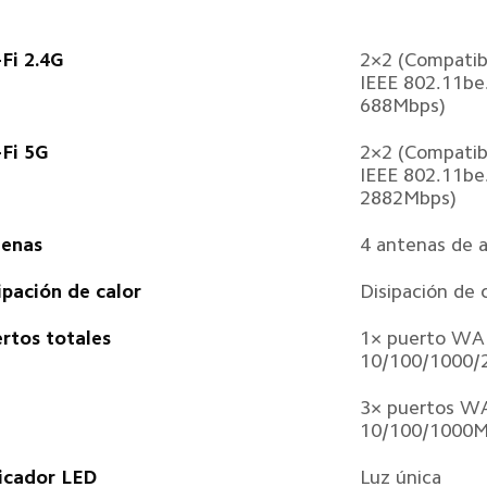
Fi 2.4G  
2×2 (Compatibl
IEEE 802.11be.
688Mbps)  
Fi 5G  
2×2 (Compatibl
IEEE 802.11be.
2882Mbps)  
enas  
4 antenas de a
ipación de calor  
Disipación de c
rtos totales  
1× puerto WA
10/100/1000/
3× puertos W
10/100/1000M
icador LED  
Luz única  