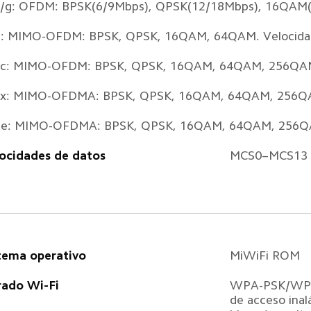
/g: OFDM: BPSK(6/9Mbps), QPSK(12/18Mbps), 16QAM(
: MIMO-OFDM: BPSK, QPSK, 16QAM, 64QAM. Velocida
ac: MIMO-OFDM: BPSK, QPSK, 16QAM, 64QAM, 256QA
ax: MIMO-OFDMA: BPSK, QPSK, 16QAM, 64QAM, 256Q
be: MIMO-OFDMA: BPSK, QPSK, 16QAM, 64QAM, 256Q
ocidades de datos  
MCS0–MCS13 (s
tema operativo  
MiWiFi ROM  
rado Wi-Fi  
WPA-PSK/WPA
de acceso inalá