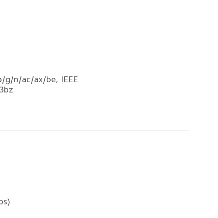
/g/n/ac/ax/be, IEEE 
3bz  
 
s)  