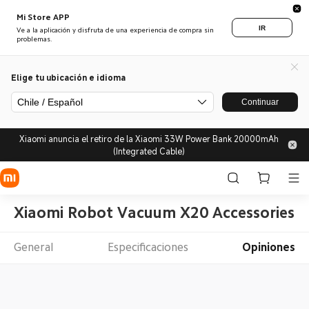
Mi Store APP
IR
Ve a la aplicación y disfruta de una experiencia de compra sin
problemas.
Elige tu ubicación e idioma
Chile / Español
Continuar
Xiaomi anuncia el retiro de la Xiaomi 33W Power Bank 20000mAh
(Integrated Cable)
Xiaomi Robot Vacuum X20 Accessories
General
Especificaciones
Opiniones