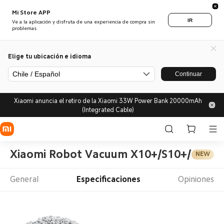
Mi Store APP
IR
Ve a la aplicación y disfruta de una experiencia de compra sin
problemas.
Elige tu ubicación e idioma
Chile / Español
Continuar
Xiaomi anuncia el retiro de la Xiaomi 33W Power Bank 20000mAh
(Integrated Cable)
Xiaomi Robot Vacuum X10+/S10+/X20+/
NEW
General
Especificaciones
Opiniones