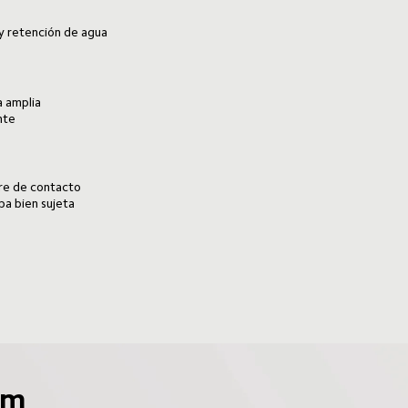
y retención de agua
a amplia
nte
rre de contacto
a bien sujeta
um 