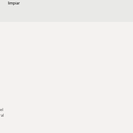
limpiar
el 
ral