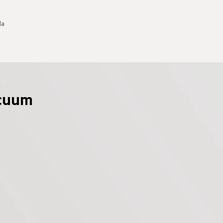
da
acuum 