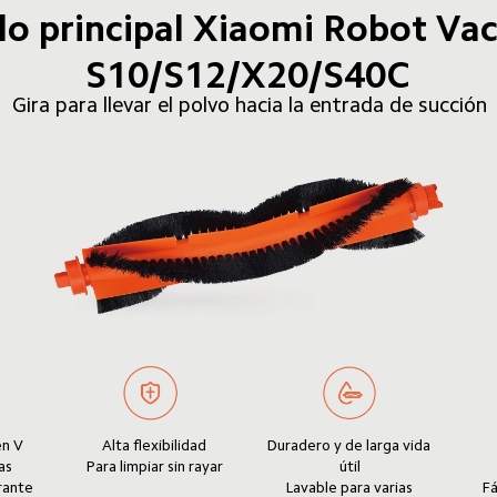
llo principal Xiaomi Robot Va
S10/S12/X20/S40C
Gira para llevar el polvo hacia la entrada de succión
n V 
Alta flexibilidad

Duradero y de larga vida 
s

Para limpiar sin rayar
útil

rante 
Fá
Lavable para varias 