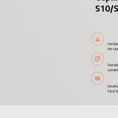
S10/
Cerdas
No ray
Durade
Lavabl
Diseño
Fácil 