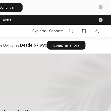
Continuar
 Cable)
Explorar
Soporte
Desde $7.990
es
Opiniones
Comprar ahora