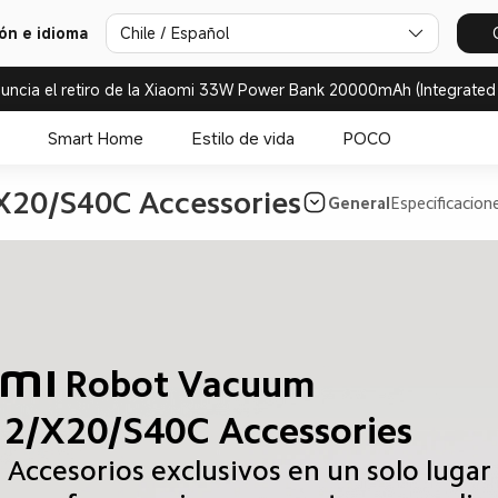
ión e idioma
Chile / Español
uncia el retiro de la Xiaomi 33W Power Bank 20000mAh (Integrated
Smart Home
Estilo de vida
POCO
20/S40C Accessories
General
Especificacion
i Robot Vacuum 

2/X20/S40C Accessories
Accesorios exclusivos en un solo lugar