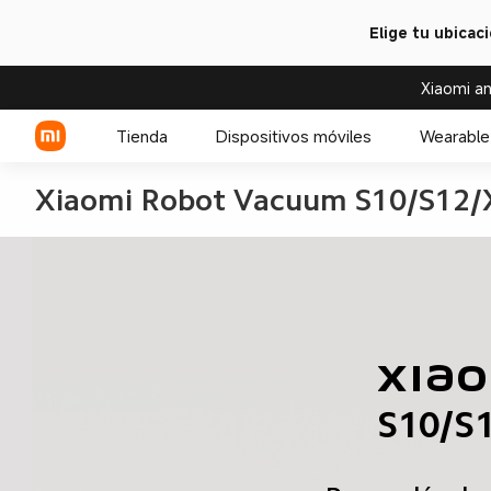
Elige tu ubicac
Xiaomi an
Tienda
Dispositivos móviles
Wearable
Xiaomi Robot Vacuum S10/S12/X
Serie Xiaomi
Serie REDMI
Celulares POCO
Xiaom
S10/S1