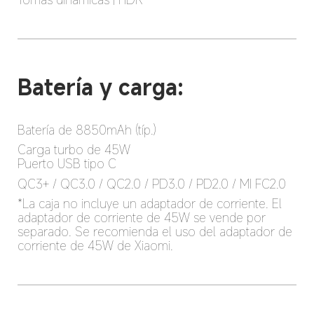
Batería y carga:
Batería de 8850mAh (típ.)
Carga turbo de 45W

Puerto USB tipo C
QC3+ / QC3.0 / QC2.0 / PD3.0 / PD2.0 / MI FC2.0
*La caja no incluye un adaptador de corriente. El 
adaptador de corriente de 45W se vende por 
separado. Se recomienda el uso del adaptador de 
corriente de 45W de Xiaomi.