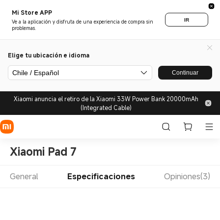
Mi Store APP
IR
Ve a la aplicación y disfruta de una experiencia de compra sin
problemas.
Elige tu ubicación e idioma
Chile / Español
Continuar
Xiaomi anuncia el retiro de la Xiaomi 33W Power Bank 20000mAh
(Integrated Cable)
Xiaomi Pad 7
General
Especificaciones
Opiniones(3)