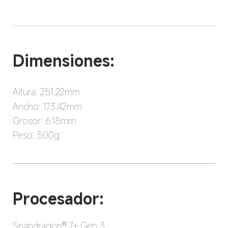
Dimensiones:
Altura: 251.22mm
Ancho: 173.42mm
Grosor: 6.18mm
Peso: 500g
Procesador:
Snapdragon® 7+ Gen 3