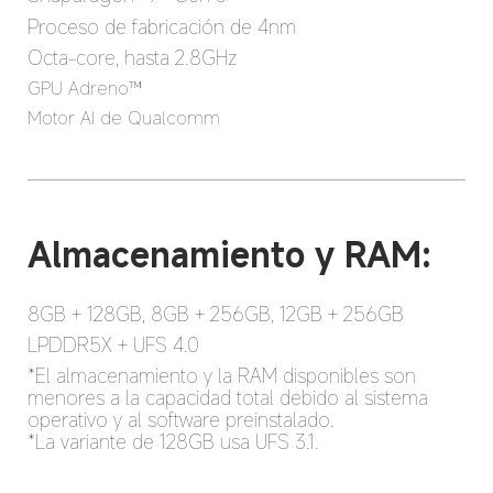
Proceso de fabricación de 4nm
Octa-core, hasta 2.8GHz
GPU Adreno™
Motor AI de Qualcomm
Almacenamiento y RAM:
8GB + 128GB, 8GB + 256GB, 12GB + 256GB
LPDDR5X + UFS 4.0
*El almacenamiento y la RAM disponibles son 
menores a la capacidad total debido al sistema 
operativo y al software preinstalado.

*La variante de 128GB usa UFS 3.1.