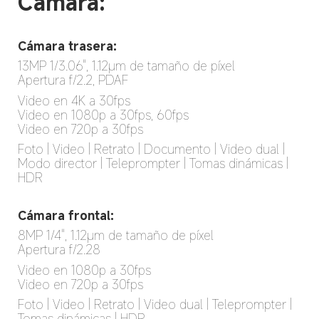
Cámara:
Cámara trasera:
13MP 1/3.06", 1.12μm de tamaño de píxel

Apertura f/2.2, PDAF
Video en 4K a 30fps

Video en 1080p a 30fps, 60fps

Video en 720p a 30fps
Foto | Video | Retrato | Documento | Video dual | 
Modo director | Teleprompter | Tomas dinámicas | 
HDR
Cámara frontal:
8MP 1/4", 1.12μm de tamaño de píxel

Apertura f/2.28
Video en 1080p a 30fps

Video en 720p a 30fps
Foto | Video | Retrato | Video dual | Teleprompter | 
Tomas dinámicas | HDR