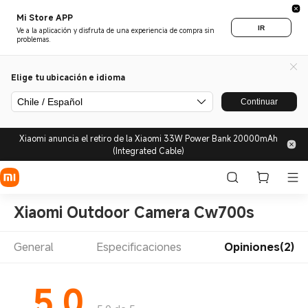
Mi Store APP
IR
Ve a la aplicación y disfruta de una experiencia de compra sin
problemas.
Elige tu ubicación e idioma
Chile / Español
Continuar
Xiaomi anuncia el retiro de la Xiaomi 33W Power Bank 20000mAh
(Integrated Cable)
Xiaomi Outdoor Camera Cw700s
General
Especificaciones
Opiniones(2)
5.0