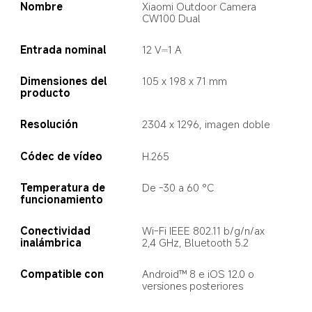
Nombre
Xiaomi Outdoor Camera 
CW100 Dual
Entrada nominal
12 V⎓1 A
Dimensiones del 
105 x 198 x 71 mm
producto
Resolución
2304 x 1296, imagen doble
Códec de vídeo
H.265
Temperatura de 
De -30 a 60 °C
funcionamiento
Conectividad 
Wi-Fi IEEE 802.11 b/g/n/ax 
inalámbrica
2,4 GHz, Bluetooth 5.2
Compatible con
Android™ 8 e iOS 12.0 o 
versiones posteriores