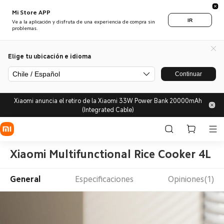
Mi Store APP
IR
Ve a la aplicación y disfruta de una experiencia de compra sin
problemas.
Elige tu ubicación e idioma
Chile / Español
Continuar
Xiaomi anuncia el retiro de la Xiaomi 33W Power Bank 20000mAh
(Integrated Cable)
Xiaomi Multifunctional Rice Cooker 4L
General
Especificaciones
Opiniones(1)