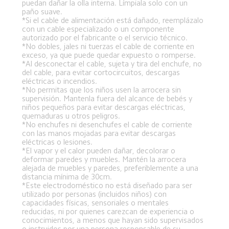
puedan dañar la olla interna. Límpiala solo con un 
paño suave.  
*Si el cable de alimentación está dañado, reemplázalo 
con un cable especializado o un componente 
autorizado por el fabricante o el servicio técnico.  
*No dobles, jales ni tuerzas el cable de corriente en 
exceso, ya que puede quedar expuesto o romperse.  
*Al desconectar el cable, sujeta y tira del enchufe, no 
del cable, para evitar cortocircuitos, descargas 
eléctricas o incendios.  
*No permitas que los niños usen la arrocera sin 
supervisión. Mantenla fuera del alcance de bebés y 
niños pequeños para evitar descargas eléctricas, 
quemaduras u otros peligros.  
*No enchufes ni desenchufes el cable de corriente 
con las manos mojadas para evitar descargas 
eléctricas o lesiones.  
*El vapor y el calor pueden dañar, decolorar o 
deformar paredes y muebles. Mantén la arrocera 
alejada de muebles y paredes, preferiblemente a una 
distancia mínima de 30cm.  
*Este electrodoméstico no está diseñado para ser 
utilizado por personas (incluidos niños) con 
capacidades físicas, sensoriales o mentales 
reducidas, ni por quienes carezcan de experiencia o 
conocimientos, a menos que hayan sido supervisados 
o instruidos por una persona responsable de su 