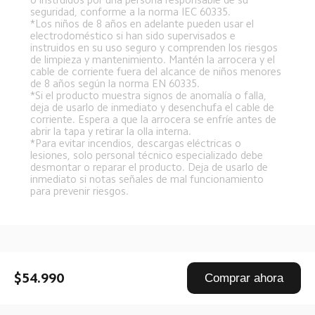
seguridad, conforme a la norma IEC 60335.  
*Los niños de 8 años en adelante pueden usar el 
electrodoméstico si han sido supervisados e 
instruidos en su uso seguro y comprenden los riesgos 
de limpieza y mantenimiento. Mantén la arrocera y el 
cable de corriente fuera del alcance de niños menores 
de 8 años según la norma EN 60335.  
*Si el producto muestra signos de anomalía o falla, 
deja de usarlo de inmediato y desenchufa el cable de 
corriente. Espera a que la arrocera se enfríe antes de 
abrir la tapa y retirar la olla interna.  
*Para evitar incendios, descargas eléctricas o 
lesiones, solo personal técnico especializado debe 
desmontar o reparar el producto. Deja de usarlo de 
inmediato si notas señales de mal funcionamiento 
para prevenir riesgos.  
Drag down to fresh
$54.990
Comprar ahora