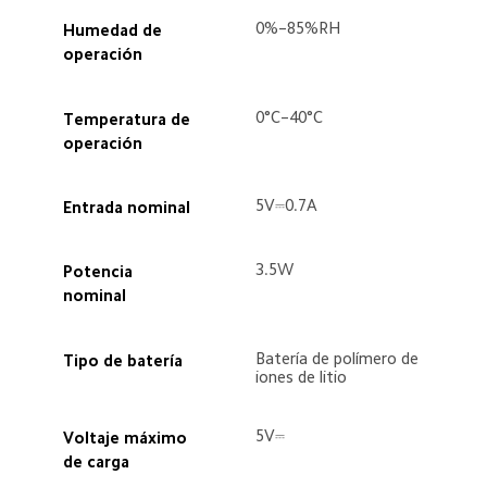
0%–85%RH  
Humedad de 
operación  
0°C–40°C  
Temperatura de 
operación  
5V⎓0.7A  
Entrada nominal  
3.5W  
Potencia 
nominal  
Batería de polímero de 
Tipo de batería  
iones de litio  
5V⎓  
Voltaje máximo 
de carga  