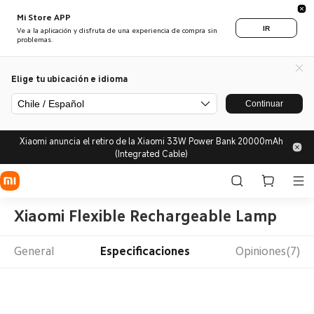
Mi Store APP
IR
Ve a la aplicación y disfruta de una experiencia de compra sin
problemas.
Elige tu ubicación e idioma
Chile / Español
Continuar
Xiaomi anuncia el retiro de la Xiaomi 33W Power Bank 20000mAh
(Integrated Cable)
Xiaomi Flexible Rechargeable Lamp
General
Especificaciones
Opiniones(7)