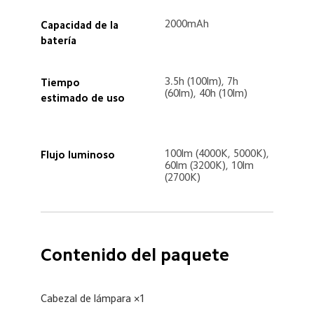
2000mAh  
Capacidad de la 
batería  
3.5h (100lm), 7h 
Tiempo 
(60lm), 40h (10lm)  
estimado de uso 
100lm (4000K, 5000K), 
Flujo luminoso  
60lm (3200K), 10lm 
(2700K)  
Contenido del paquete  
Cabezal de lámpara ×1  