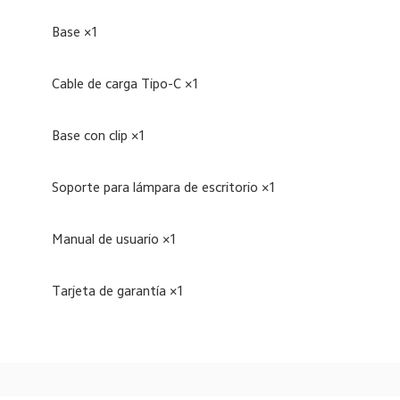
Base ×1  
Cable de carga Tipo-C ×1  
Base con clip ×1  
Soporte para lámpara de escritorio ×1  
Manual de usuario ×1  
Tarjeta de garantía ×1  
Drag down to fresh