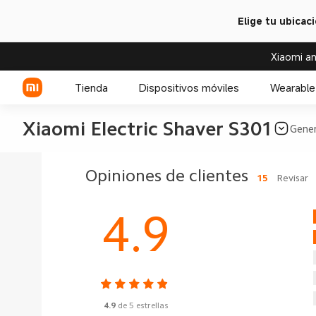
Elige tu ubicac
Xiaomi an
Tienda
Dispositivos móviles
Wearable
Xiaomi Electric Shaver S301
Gener
Serie Xiaomi
Opiniones de clientes
15
Revisar
Serie REDMI
4.9
Celulares POCO
4.9
de 5 estrellas