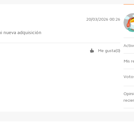
20/03/2026 00:26
i nueva adquisición
Activ
Me gusta
(
0
)
Mis r
Votos
Opin
recie