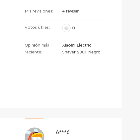
Mis revisiones:
4 revisar
Votos útiles:
0
Opinión más
Xiaomi Electric
reciente:
Shaver S301 Negro
6***6