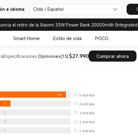
Chile / Español
ión e idioma
uncia el retiro de la Xiaomi 33W Power Bank 20000mAh (Integrated
Smart Home
Estilo de vida
POCO
$27.990
al
Especificaciones
Opiniones(15)
Comprar ahora
14
5
estrella
1
4
estrella
0
3
estrella
0
2
estrella
0
1
estrella