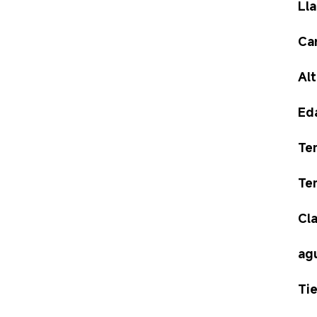
Ll
Ca
Al
Ed
Te
Te
Cla
ag
Ti