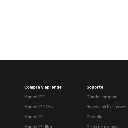
Compra y aprende
Soporte
Xiaomi 17T
Dónde comprar
Xiaomi 17T Pro
Beneficios Exclusivos
Xiaomi 17
Garantía
Xiaomi 17 Ultra
Guías de usuario