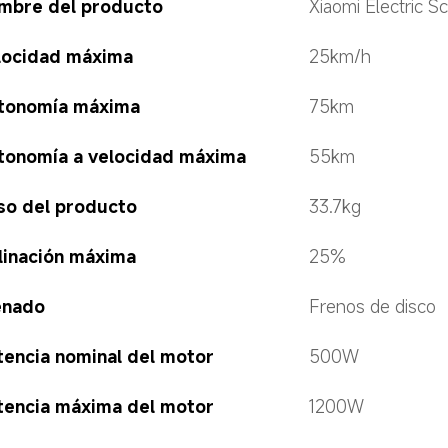
mbre del producto
Xiaomi Electric Sc
locidad máxima
25km/h
tonomía máxima
75km
tonomía a velocidad máxima
55km
so del producto
33.7kg
clinación máxima
25%
enado
Frenos de disco
tencia nominal del motor
500W
tencia máxima del motor
1200W