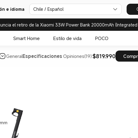
ión e idioma
Chile / Español
uncia el retiro de la Xiaomi 33W Power Bank 20000mAh (Integrated
Smart Home
Estilo de vida
POCO
$819.990
General
Especificaciones
Opiniones(19)
Compr