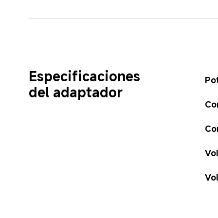
Especificaciones 
Po
del adaptador
Co
Cor
Vo
Vo