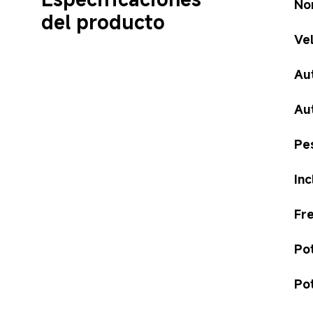
No
del producto
Ve
Au
Au
Pe
In
Fr
Po
Po