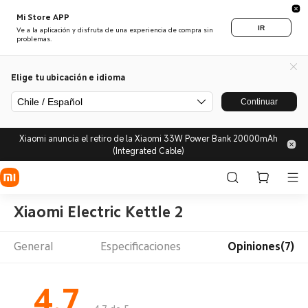
Mi Store APP
IR
Ve a la aplicación y disfruta de una experiencia de compra sin
problemas.
Elige tu ubicación e idioma
Chile / Español
Continuar
Xiaomi anuncia el retiro de la Xiaomi 33W Power Bank 20000mAh
(Integrated Cable)
Xiaomi Electric Kettle 2
General
Especificaciones
Opiniones(7)
4.7