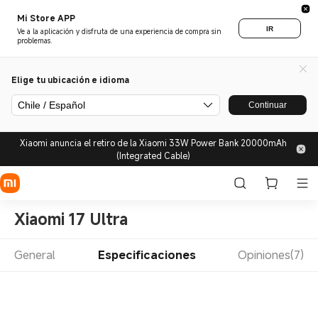
Mi Store APP
IR
Ve a la aplicación y disfruta de una experiencia de compra sin
problemas.
Elige tu ubicación e idioma
Chile / Español
Continuar
Xiaomi anuncia el retiro de la Xiaomi 33W Power Bank 20000mAh
(Integrated Cable)
Xiaomi 17 Ultra
General
Especificaciones
Opiniones(7)