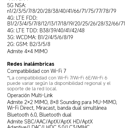
5G NSA: 
n1/2/3/5/7/8/20/28/38/40/41/66/71/75/77/78/79
4G: LTE FDD: 
B1/2/3/4/5/7/8/12/13/17/18/19/20/25/26/28/32/66/71
4G: LTE TDD: B38/39/40/41/42/48
3G: WCDMA: B1/2/4/5/6/8/19
2G: GSM: B2/3/5/8
Admite 4×4 MIMO
Redes inalámbricas
Compatibilidad con Wi-Fi 7
*La compatibilidad con Wi-Fi 7/Wi-Fi 6E/Wi-Fi 6 
puede variar según la disponibilidad regional y el 
soporte de la red local.
Operación Multi-Link
Admite 2×2 MIMO, 8×8 Sounding para MU-MIMO, 
Wi-Fi Direct, Miracast, banda dual simultánea
Bluetooth 6.0, Bluetooth dual
Admite SBC/AAC/AptX/AptX HD/AptX 
Adaptive/LDAC/LHDC 5.0/LC3/MIHC