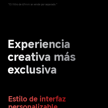
*El filtro de 67mm se vende por separado.*  
Experiencia 
creativa más 
exclusiva  
Estilo de interfaz 
personalizable  