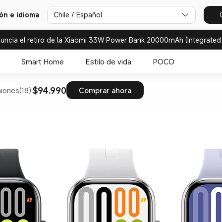
ión e idioma
Chile / Español
uncia el retiro de la Xiaomi 33W Power Bank 20000mAh (Integrated
Smart Home
Estilo de vida
POCO
$94.990
iones(18)
Comprar ahora