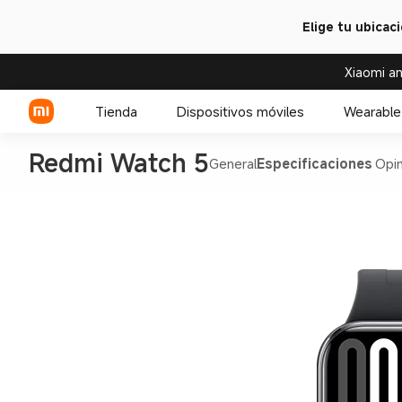
Elige tu ubicac
Xiaomi an
Tienda
Dispositivos móviles
Wearable
Redmi Watch 5
General
Especificaciones
Opin
Serie Xiaomi
Serie REDMI
Celulares POCO