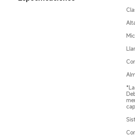
Cla
Alt
Mic
Lla
Con
Alm
*La
Deb
mem
cap
Sis
Com