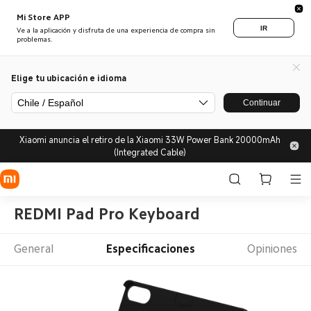
Mi Store APP
IR
Ve a la aplicación y disfruta de una experiencia de compra sin
problemas.
Elige tu ubicación e idioma
Chile / Español
Continuar
Xiaomi anuncia el retiro de la Xiaomi 33W Power Bank 20000mAh
(Integrated Cable)
REDMI Pad Pro Keyboard
General
Especificaciones
Opiniones