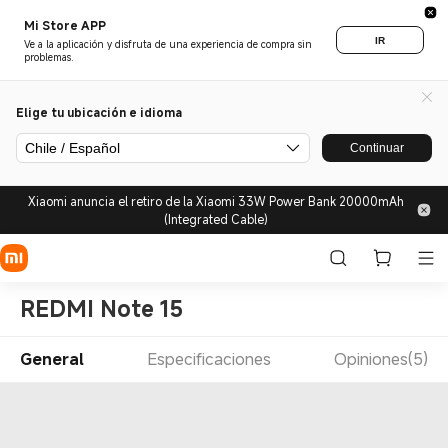
Mi Store APP
IR
Ve a la aplicación y disfruta de una experiencia de compra sin
problemas.
Elige tu ubicación e idioma
Chile / Español
Continuar
Xiaomi anuncia el retiro de la Xiaomi 33W Power Bank 20000mAh
(Integrated Cable)
REDMI Note 15
General
Especificaciones
Opiniones(5)