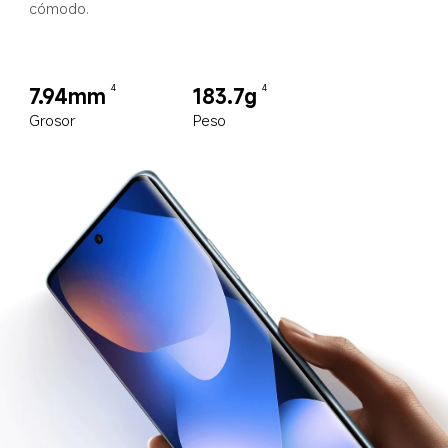
cómodo.
7.94mm
183.7g
4
4
Grosor
Peso