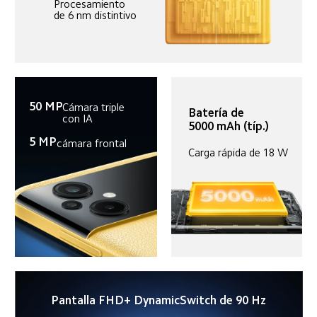
Procesamiento 
de 6 nm distintivo
50 MP
Cámara triple 
Batería de 
con IA
5000 mAh (típ.)
5 MP
cámara frontal
Carga rápida de 18 W
Pantalla FHD+ DynamicSwitch de 90 Hz