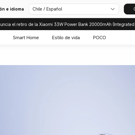
ión e idioma
Chile / Español
uncia el retiro de la Xiaomi 33W Power Bank 20000mAh (Integrated
Smart Home
Estilo de vida
POCO