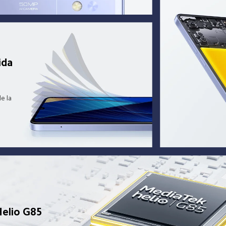
ida 
e la 
 
elio G85