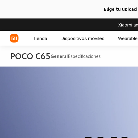
Elige tu ubicac
Xiaomi an
Tienda
Dispositivos móviles
Wearable
POCO C65
General
Especificaciones
Serie Xiaomi
Serie REDMI
Celulares POCO