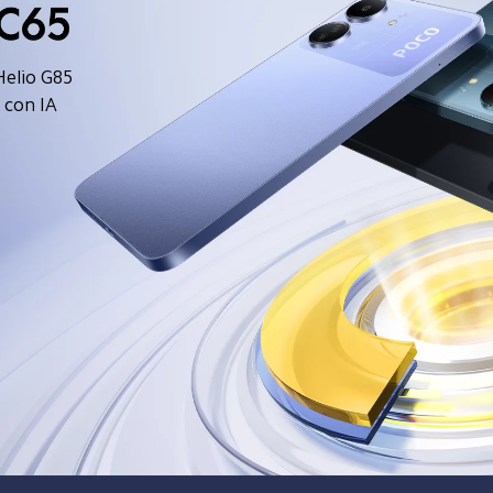
elio G85
 con IA