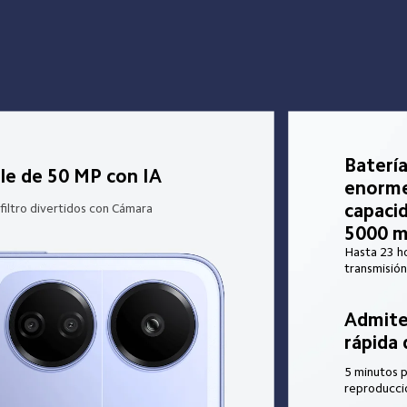
Batería
le de 50 MP con IA
enorme
capaci
filtro divertidos con Cámara 
5000 m
Hasta 23 ho
transmisión
Admite
rápida
5 minutos p
reproducci