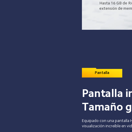
Hasta 16 GB de R
extensión de mem
Pantalla
Pantalla i
Tamaño g
Equipado con una pantalla H
visualización increíble en v