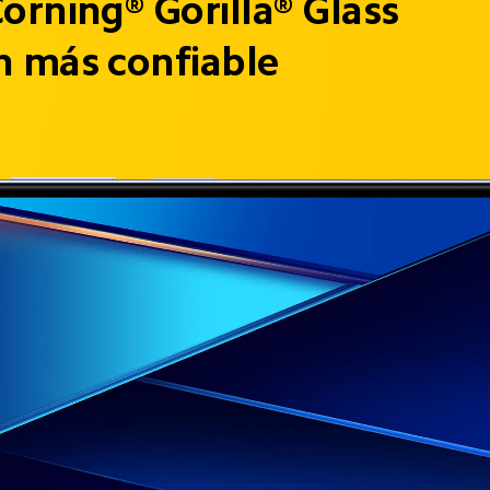
orning® Gorilla® Glass
n más confiable