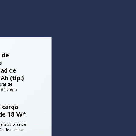
 de 
 
dad de 
Ah (típ.)
ras de 
 de video
 carga 
 de 18 W*
ara 5 horas de 
ón de música