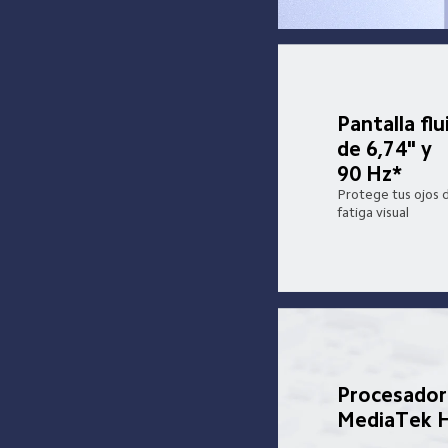
Pantalla flu
de 6,74" y 
90 Hz*
Protege tus ojos d
fatiga visual
Procesador
MediaTek H