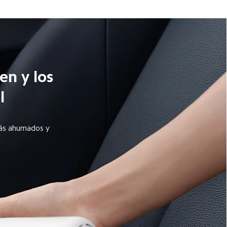
n y los 
l
más ahumados y 