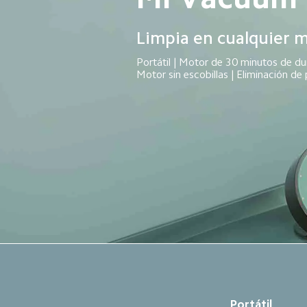
Limpia en cualquier 
Portátil | Motor de 30 minutos de dur
Motor sin escobillas | Eliminación de
Portátil