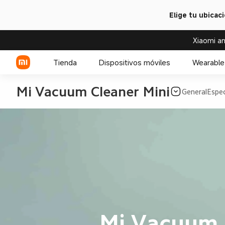
Elige tu ubicac
Xiaomi an
Tienda
Dispositivos móviles
Wearable
Mi Vacuum Cleaner Mini
General
Espec
Serie Xiaomi
Serie REDMI
Celulares POCO
Mi Vacuum 