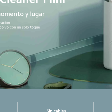
momento y lugar
ación

 polvo con un solo toque
Sin cables