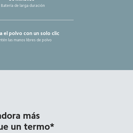
Batería de larga duración
a el polvo con un solo clic
tén las manos libres de polvo
adora más 
ue un termo*