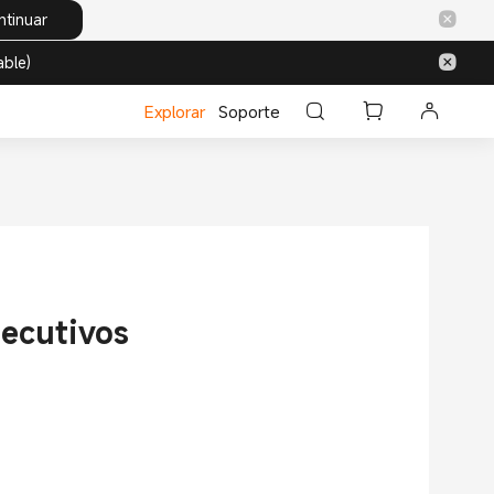
ntinuar
able)
Explorar
Soporte
jecutivos