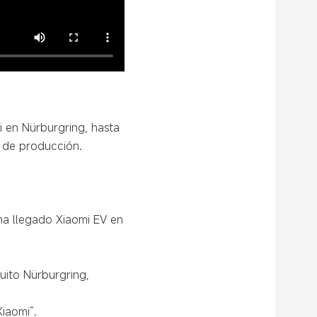
 en Nürburgring, hasta
a de producción.
 ha llegado Xiaomi EV en
uito Nürburgring,
iaomi”.