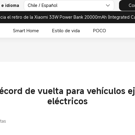
 e idioma
Chile / Español
Co
cia el retiro de la Xiaomi 33W Power Bank 20000mAh (Integrated C
Smart Home
Estilo de vida
POCO
cord de vuelta para vehículos e
eléctricos
stas