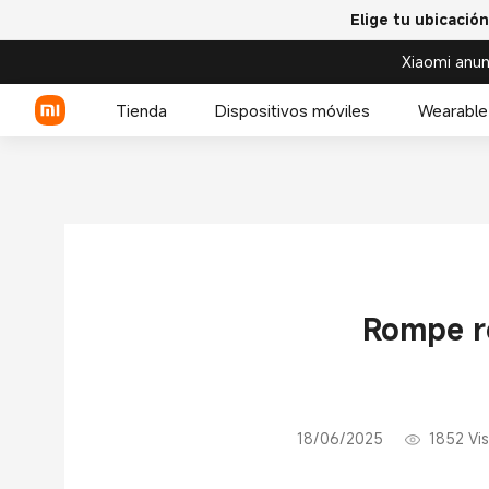
Elige tu ubicación
Xiaomi anun
Tienda
Dispositivos móviles
Wearable
Serie Xiaomi
Serie REDMI
Celulares POCO
Rompe ré
18/06/2025
1852
Vi