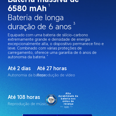
6580 mAh
1
Bateria de longa 
duração de 6 anos
3
Equipado com uma bateria de silício-carbono 
extremamente grande e densidade de energia 
excepcionalmente alta, o dispositivo permanece fino e 
leve. Combinado com várias proteções de 
carregamento, oferece uma garantia de 6 anos de 
autonomia da bateria.
4
Até 2 dias
Até 27 horas
Autonomia da bateria
Reprodução de vídeo
Alta 
Até 108 horas
durabilidade da 
bateria nos 
ciclos de 
Reprodução de música
recarga
1600