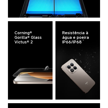
Corning® 
Resistência à 
Gorilla® Glass 
água e poeira 
2
Victus® 2
IP66/IP68