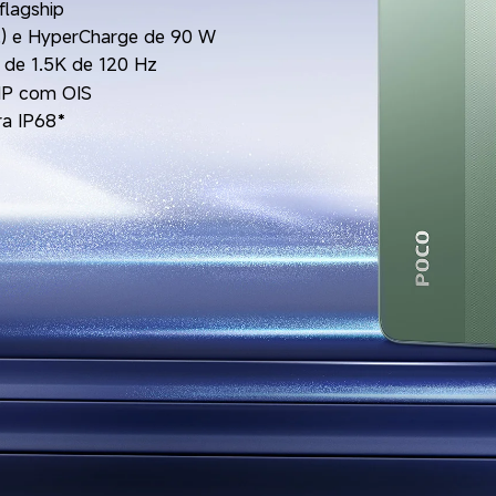
flagship
p.) e HyperCharge de 90 W
de 1.5K de 120 Hz
MP com OIS
ra IP68*