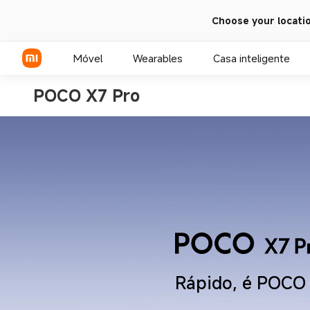
Choose your locati
Móvel
Wearables
Casa inteligente
POCO X7 Pro
Série Xiaomi
Série REDMI
Smartphones POCO
Rápido, é POCO