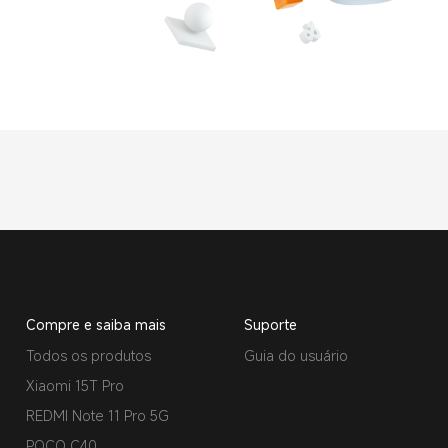
Compre e saiba mais
Suporte
Todos os produtos
Guia do usuário
Xiaomi 15T Pro
REDMI Note 11 Pro 5G
POCO C40