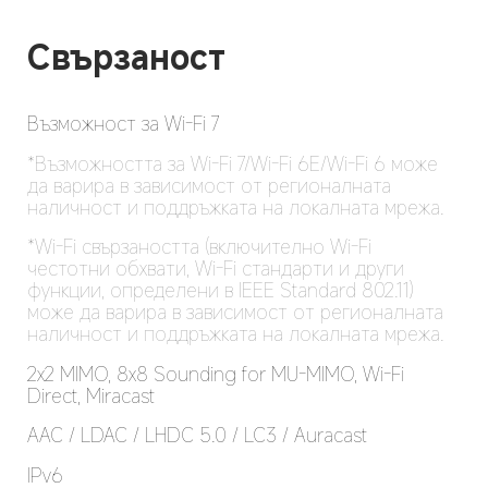
Свързаност
Възможност за Wi-Fi 7
*Възможността за Wi-Fi 7/Wi-Fi 6E/Wi-Fi 6 може 
да варира в зависимост от регионалната 
наличност и поддръжката на локалната мрежа.
*Wi-Fi свързаността (включително Wi-Fi 
честотни обхвати, Wi-Fi стандарти и други 
функции, определени в IEEE Standard 802.11) 
може да варира в зависимост от регионалната 
наличност и поддръжката на локалната мрежа.
2x2 MIMO, 8x8 Sounding for MU-MIMO, Wi-Fi 
Direct, Miracast
AAC / LDAC / LHDC 5.0 / LC3 / Auracast
IPv6