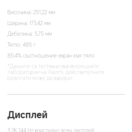
Височина: 251,22 мм
Ширина: 173,42 мм
Дебелина: 5,75 мм
Тегло: 485 г
85,4% съотношение екран към тяло
*Данните са тествани във вътрешните 
лаборатории на Xiaomi, действителните 
резултати може да варират.
Дисплей
3.2K 144 Hz кристално ясен дисплей