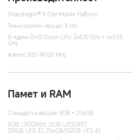
Snapdragon® 8 Elite Mobile Platform
Технологичен процес 3 nm
8-ядрен (2+6) Oryon CPU: 2x4,32 GHz + 6x3,53 
GHz
Adreno 830 @1100 MHz
Памет и RAM
Стандартна версия: 8GB + 256GB
8GB: LPDDR5X; 12GB: LPDDR5T

128GB: UFS 3.1; 256GB/512GB: UFS 4.1