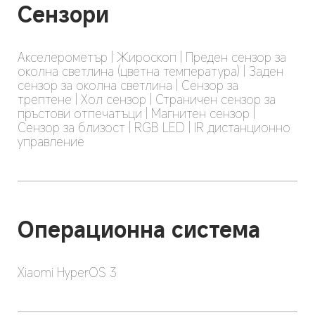
Сензори
Акселерометър | Жироскоп | Преден сензор за 
околна светлина (цветна температура) | Заден 
сензор за околна светлина | Сензор за 
трептене | Хол сензор | Страничен сензор за 
пръстови отпечатъци | Магнитен сензор | 
Сензор за близост | RGB LED | IR дистанционно 
управление
Операционна система
Xiaomi HyperOS 3