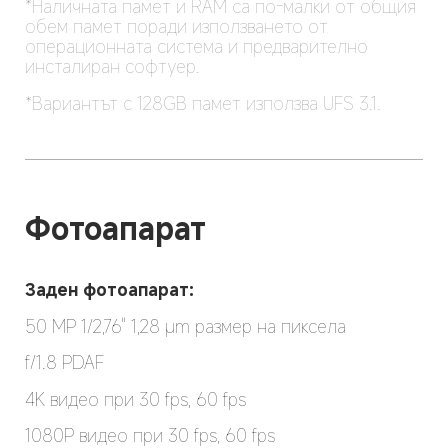
*Наличната памет и RAM са по-малки от общия 
обем памет поради използването от 
операционната система и предварително 
инсталиран софтуер.
*Вариантът с 128GB памет използва UFS 3.1.
Фотоапарат
Заден фотоапарат:
50 MP 1/2,76" 1,28 μm размер на пиксела
f/1.8 PDAF
4K видео при 30 fps, 60 fps
1080P видео при 30 fps, 60 fps