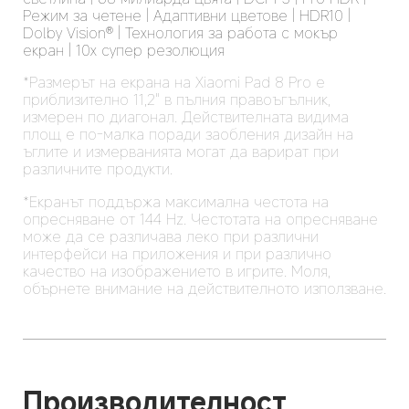
Режим за четене | Адаптивни цветове | HDR10 | 
Dolby Vision® | Технология за работа с мокър 
екран | 10x супер резолюция
*Размерът на екрана на Xiaomi Pad 8 Pro е 
приблизително 11,2" в пълния правоъгълник, 
измерен по диагонал. Действителната видима 
площ е по-малка поради заобления дизайн на 
ъглите и измерванията могат да варират при 
различните продукти.
*Екранът поддържа максимална честота на 
опресняване от 144 Hz. Честотата на опресняване 
може да се различава леко при различни 
интерфейси на приложения и при различно 
качество на изображението в игрите. Моля, 
обърнете внимание на действителното използване.
Производителност