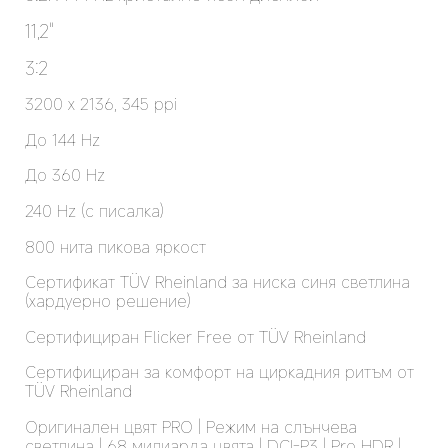
11,2"
3:2
3200 x 2136, 345 ppi
До 144 Hz
До 360 Hz
240 Hz (с писалка)
800 нита пикова яркост
Сертификат TÜV Rheinland за ниска синя светлина 
(хардуерно решение)
Сертифициран Flicker Free от TÜV Rheinland
Сертифициран за комфорт на циркадния ритъм от 
TÜV Rheinland
Оригинален цвят PRO | Режим на слънчева 
светлина | 68 милиарда цвята | DCI-P3 | Pro HDR | 