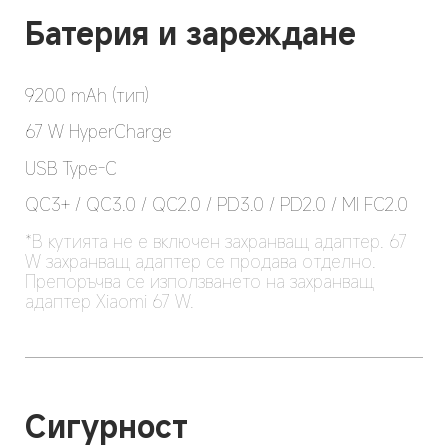
Батерия и зареждане
9200 mAh (тип)
67 W HyperCharge
USB Type-C
QC3+ / QC3.0 / QC2.0 / PD3.0 / PD2.0 / MI FC2.0
*В кутията не е включен захранващ адаптер. 67 
W захранващ адаптер се продава отделно. 
Препоръчва се използването на захранващ 
адаптер Xiaomi 67 W.
Сигурност