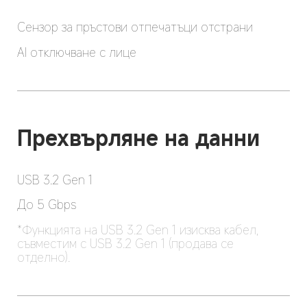
Сензор за пръстови отпечатъци отстрани
AI отключване с лице
Прехвърляне на данни
USB 3.2 Gen 1
До 5 Gbps
*Функцията на USB 3.2 Gen 1 изисква кабел, 
съвместим с USB 3.2 Gen 1 (продава се 
отделно).