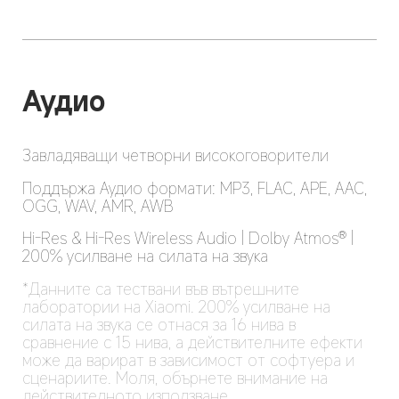
Аудио
Завладяващи четворни високоговорители
Поддържа Аудио формати: MP3, FLAC, APE, AAC, 
OGG, WAV, AMR, AWB
Hi-Res & Hi-Res Wireless Audio | Dolby Atmos® | 
200% усилване на силата на звука
*Данните са тествани във вътрешните 
лаборатории на Xiaomi. 200% усилване на 
силата на звука се отнася за 16 нива в 
сравнение с 15 нива, а действителните ефекти 
може да варират в зависимост от софтуера и 
сценариите. Моля, обърнете внимание на 
действителното използване.