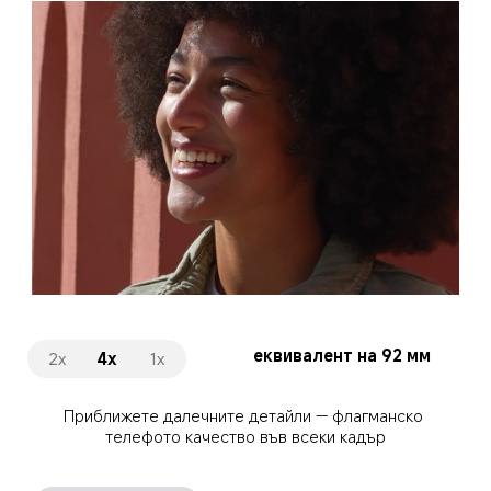
еквивалент на 23 мм
4x
1x
1.2x
Вижте цялата сцена, кристално ясна дори след здрач