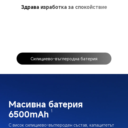
Здрава изработка за спокойствие
Силициево-въглеродна батерия
Масивна батерия 
6500mAh
1
С висок силициево-въглероден състав, капацитетът 