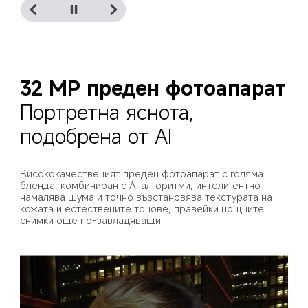
32 MP преден фотоапарат
Портретна яснота, 
подобрена от AI
Висококачественият преден фотоапарат с голяма 
бленда, комбиниран с AI алгоритми, интелигентно 
намалява шума и точно възстановява текстурата на 
кожата и естествените тонове, правейки нощните 
снимки още по-завладяващи.