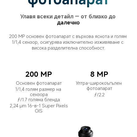
Улавя всеки детайл — от близко до 
далечно
200 MP основен фотоапарат с върхова яснота и голям 
1/1,4 сензор, осигурява изключително изживяване с 
висока разделителна способност.
200 MP
8 MP
Основен фотоапарат
Ултра-широкоъгълен 
фотоапарат
1/1,4 голям размер на 
сензора
ƒ/2.2
ƒ/1.7 голяма бленда
2,24 μm 16-в-1 Super Pixels
OIS