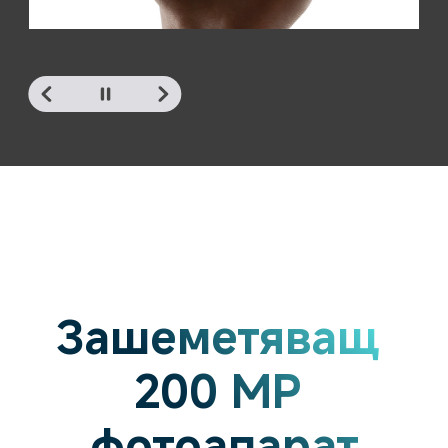
Зашеметяващ 
200 MP 
фотоапарат