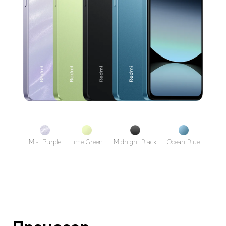
Mist Purple
Lime Green
Midnight Black
Ocean Blue