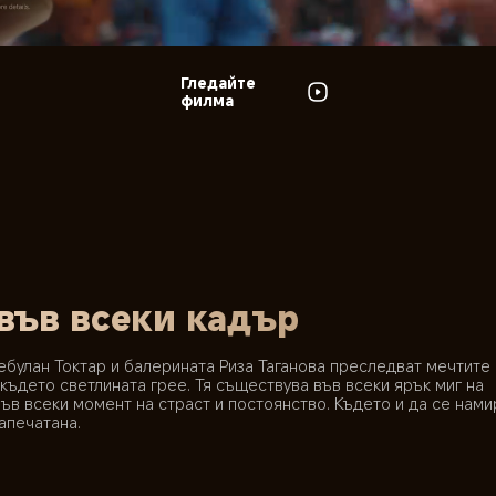
Гледайте 
филма
 във всеки кадър
булан Токтар и балерината Риза Таганова преследват мечтите с
където светлината грее. Тя съществува във всеки ярък миг на 
ъв всеки момент на страст и постоянство. Където и да се нами
апечатана.