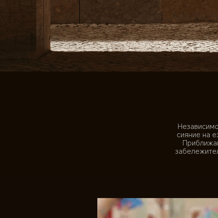
Независимо
сияние на е
Приближав
забележител