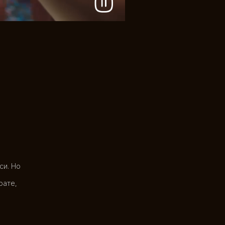
и. Но 
рате, 