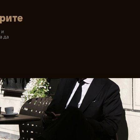
орите
 и 
а да 