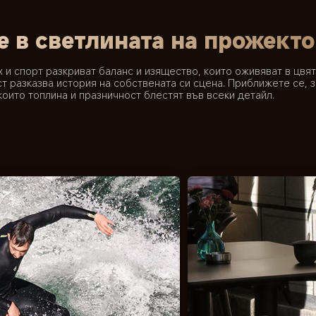
е в светлината на прожект
 и спорт разкриват баланс и изящество, които оживяват в цвят
ст разказва история на собствената си сцена. Приближете се, з
които топлина и празничност блестят във всеки детайл.