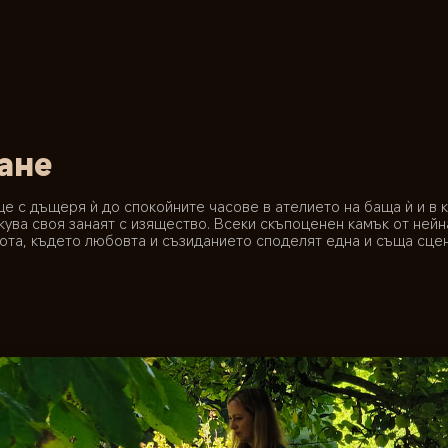
ане
е с дъщеря ѝ до спокойните часове в ателието на баща ѝ и в к
ува своя занаят с изящество. Всеки скъпоценен камък от нейна
вота, където любовта и съзиданието споделят една и съща сцен