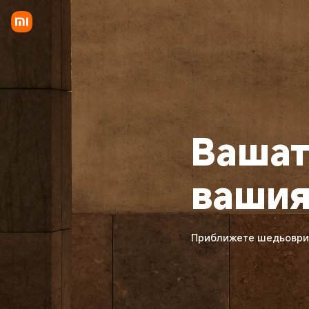
Вашат
вашия
Приближете шедьоври