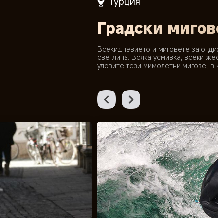
Турция
Градски мигов
Всекидневието и миговете за отдих
светлина. Всяка усмивка, всеки же
уловите тези мимолетни мигове, в 