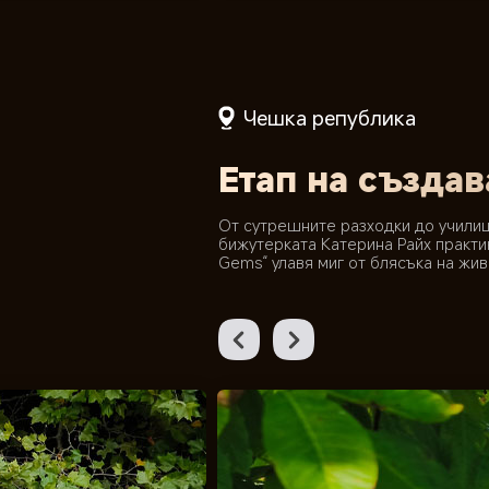
Чешка република
Етап на създав
От сутрешните разходки до училищ
бижутерката Катерина Райх практик
Gems“ улавя миг от блясъка на жи