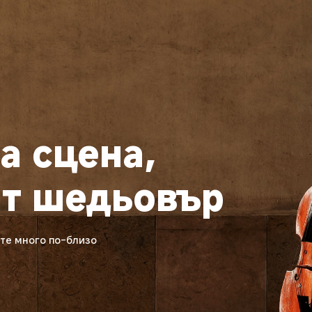
а сцена, 
т шедьовър
те много по-близо