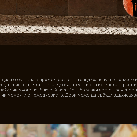
 дали е окъпана в прожекторите на грандиозно изпълнение или
жедневието, всяка сцена е доказателство за истинска страст и
айки ни много по-близо, Xiaomi 15T Pro улавя често пренебрегв
ни моменти от ежедневието. Дори може да събуди вдъхновяв