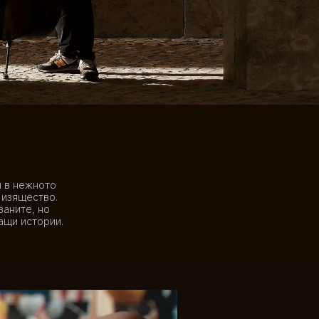
 в нежното 
 изящество. 
аните, но 
ащи истории.