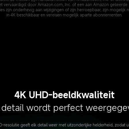
iet vervaardigd door Amazon.com, Inc. of een aan Amazon gelieerd
s zijn onderhevig aan wijzigingen of zijn herroepbaar, zijn mogelijk ni
in 4K beschikbaar en vereisen mogelijk aparte abonnementen.
4K UHD-beeldkwaliteit
 detail wordt perfect weergeg
resolutie geeft elk detail weer met uitzonderlijke helderheid, zodat u 