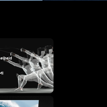
elheid 
MI