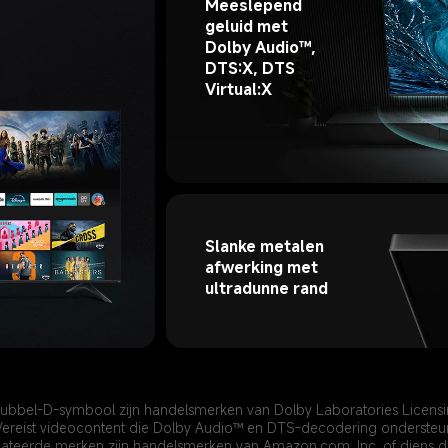
Meeslepend 
geluid met 
Dolby Audio™, 
DTS:X, DTS 
Virtual:X
Slanke metalen 
afwerking met 
ultradunne rand
dubbel-D-symbool zijn handelsmerken van Dolby Laboratories Licensi
Vereist videocontent die Dolby Audio™ en DTS-decodering ondersteun
elateerde merken zijn handelsmerken van Amazon.com, Inc. of diens 