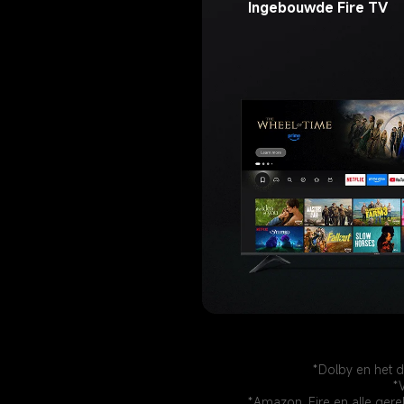
Ingebouwde Fire TV
*Dolby en het 
*
*Amazon, Fire en alle ger