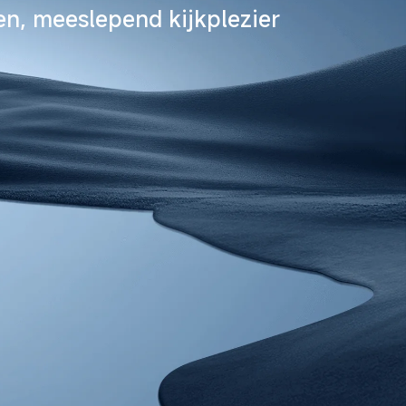
en, meeslepend kijkplezier