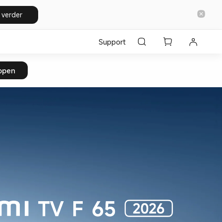
 verder
Support
open