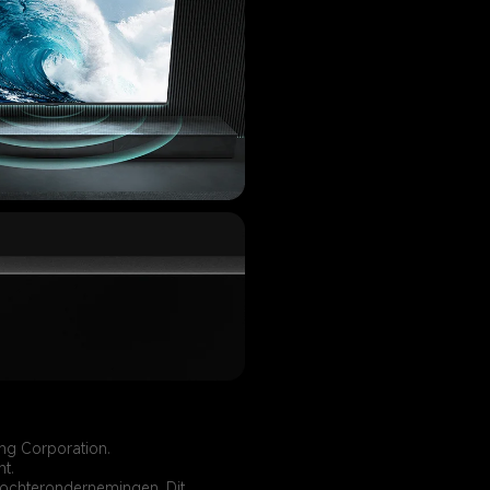
ng Corporation.
t.
dochterondernemingen. Dit 