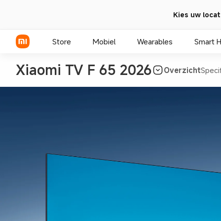
Kies uw locat
Store
Mobiel
Wearables
Smart 
Xiaomi TV F 65 2026
Overzicht
Speci
Xiaomi Series
REDMI Series
POCO telefoons