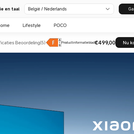
ie en taal
België / Nederlands
Ga
Home
Lifestyle
POCO
€499,00
ficaties
Beoordeling(5)
Nu k
Productinformatieblad